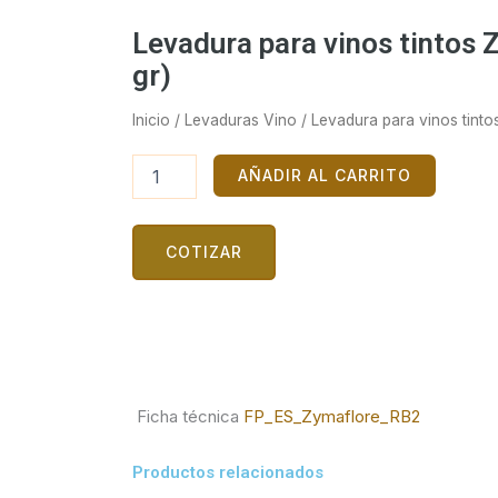
Levadura para vinos tinto
gr)
Inicio
/
Levaduras Vino
/ Levadura para vinos tin
Levadura
AÑADIR AL CARRITO
para
vinos
tintos
COTIZAR
ZYMAFLORE
RB2
(500
gr)
cantidad
Ficha técnica
FP_ES_Zymaflore_RB2
Productos relacionados