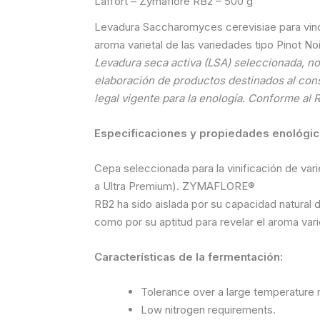
Laffort – Zymaflore RB2 – 500 g
Levadura Saccharomyces cerevisiae para vinos
aroma varietal de las variedades tipo Pinot Noi
Levadura seca activa (LSA) seleccionada, no
elaboración de productos destinados al co
legal vigente para la enología. Conforme al
Especificaciones y propiedades enológi
Cepa seleccionada para la vinificación de va
a Ultra Premium). ZYMAFLORE®
RB2 ha sido aislada por su capacidad natural d
como por su aptitud para revelar el aroma varie
Características de la fermentación:
Tolerance over a large temperature 
Low nitrogen requirements.