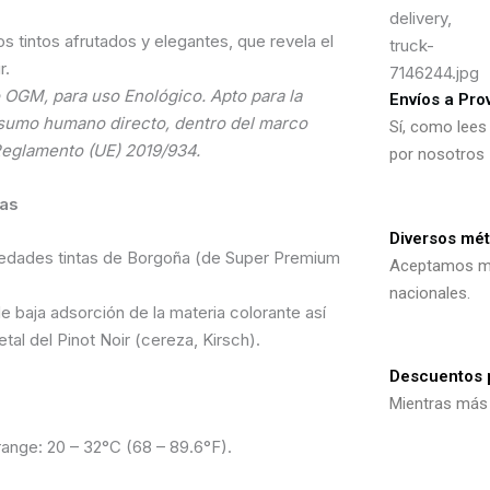
 tintos afrutados y elegantes, que revela el
r.
 OGM, para uso Enológico. Apto para la
Envíos a Pro
nsumo humano directo, dentro del marco
Sí, como lees 
 Reglamento (UE) 2019/934.
por nosotros
cas
Diversos mé
riedades tintas de Borgoña (de Super Premium
Aceptamos mé
nacionales.
e baja adsorción de la materia colorante así
tal del Pinot Noir (cereza, Kirsch).
Descuentos 
Mientras más
range: 20 – 32°C (68 – 89.6°F).