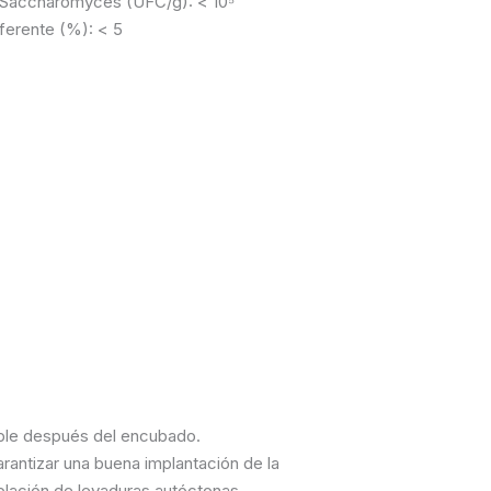
 Saccharomyces (UFC/g): < 10⁵
ferente (%): < 5
ible después del encubado.
arantizar una buena implantación de la
blación de levaduras autóctonas.