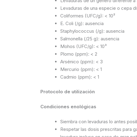
Levaduras de un género diferente a
Levaduras de una especie o cepa di
Coliformes (UFC/g): < 10²
E. Coli (/g): ausencia
Staphylococcus (/g): ausencia
Salmonella (/25 g): ausencia
Mohos (UFC/g): < 10³
Plomo (ppm): < 2
Arsénico (ppm): < 3
Mercurio (ppm): < 1
Cadmio (ppm): < 1
Protocolo de utilización
Condiciones enológicas
Siembra con levaduras lo antes pos
Respetar las dosis prescritas para g
levadura incluso en caso de gran po