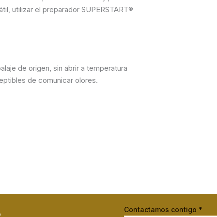
átil, utilizar el preparador SUPERSTART®
laje de origen, sin abrir a temperatura
ptibles de comunicar olores.
Contactamos contigo
*
o