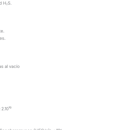
d H₂S.
te.
es.
s al vacío
2.10¹⁰