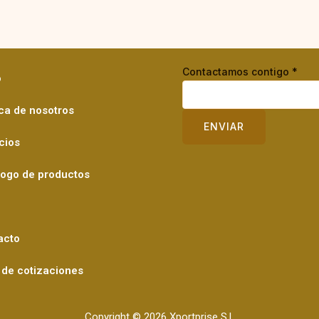
Contactamos contigo
*
o
ca de nosotros
ENVIAR
cios
logo de productos
acto
 de cotizaciones
Copyright © 2026 Xportprise S.L